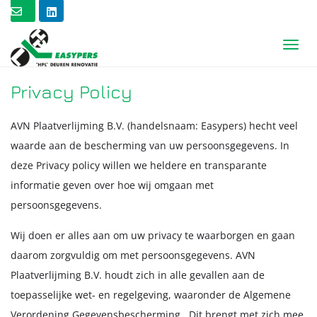
T
O
G
G
Privacy Policy
L
E
AVN Plaatverlijming B.V. (handelsnaam: Easypers) hecht veel
N
A
waarde aan de bescherming van uw persoonsgegevens. In
V
deze Privacy policy willen we heldere en transparante
I
G
informatie geven over hoe wij omgaan met
A
persoonsgegevens.
T
I
O
Wij doen er alles aan om uw privacy te waarborgen en gaan
N
daarom zorgvuldig om met persoonsgegevens. AVN
Plaatverlijming B.V. houdt zich in alle gevallen aan de
toepasselijke wet- en regelgeving, waaronder de Algemene
Verordening Gegevensbescherming. Dit brengt met zich mee