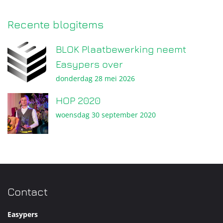
Recente blogitems
BLOK Plaatbewerking neemt
Easypers over
donderdag 28 mei 2026
HOP 2020
woensdag 30 september 2020
Contact
Easypers